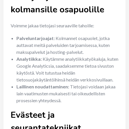
kolmansille osapuolille
Voimme jakaa tietojasi seuraaville tahoille:
Palveluntarjoajat:
Kolmannet osapuolet, jotka
auttavat meitä palveluiden tarjoamisessa, kuten
maksupalvelut ja hosting-palvelut.
Analytiikka:
Käytämme analytiikkatyökaluja, kuten
Google Analyticsia, saadaksemme tietoa sivuston
käytöstä. Voit tutustua heidän
tietosuojakäytäntöihinsä heidän verkkosivuillaan.
Laillinen noudattaminen:
Tietojasi voidaan jakaa
lain vaatimusten mukaisesti tai oikeudellisten
prosessien yhteydessä.
Evästeet ja
seurantatekniikat