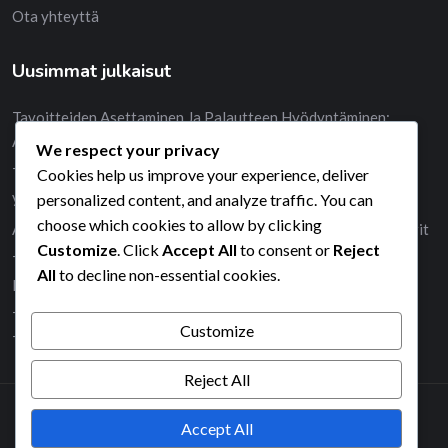
Ota yhteyttä
Uusimmat julkaisut
Tavoitteiden Asettaminen Ja Palautteen Hyödyntäminen:
Arviointi, Kehitys, Oppiminen
We respect your privacy
Tavoitteiden Arviointi: Seuranta, Mittarit, Onnistuminen
Cookies help us improve your experience, deliver
yrittäjille
personalized content, and analyze traffic. You can
choose which cookies to allow by clicking
Ajankäytön Analyysi Yrittäjille: Arviointi, Parannukset, Mittarit
Customize
. Click
Accept All
to consent or
Reject
Tasapaino Ja Työelämän Haasteet Yrittäjille: Ongelmat,
All
to decline non-essential cookies.
Ratkaisut, Sopeutuminen
Tavoitteiden Asettaminen Ja Tehokkuus: Tuottavuus,
Customize
Työskentelytavat, Työkalut yrittäjille
Reject All
Accept All
2026© All right reserved by Radiustheme