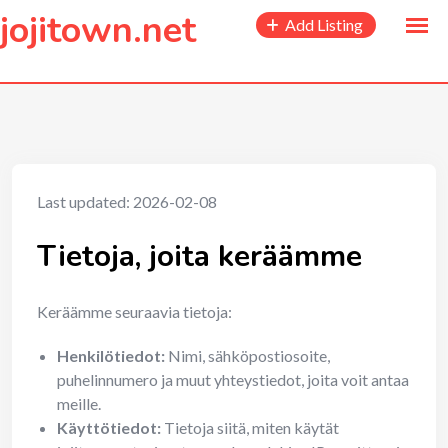
to
jojitown.net
Add Listing
content
Last updated: 2026-02-08
Tietoja, joita keräämme
Keräämme seuraavia tietoja:
Henkilötiedot:
Nimi, sähköpostiosoite,
puhelinnumero ja muut yhteystiedot, joita voit antaa
meille.
Käyttötiedot:
Tietoja siitä, miten käytät