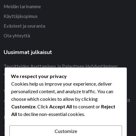
Meidän tarinamme
Käyttäjäsopimus
Evästeet ja seuranta
Ota yhteyttä
Uusimmat julkaisut
Tavoitteiden Asettaminen Ja Palautteen Hyödyntäminen:
Arviointi, Kehitys, Oppiminen
We respect your privacy
Tavoitteiden Arviointi: Seuranta, Mittarit, Onnistuminen
Cookies help us improve your experience, deliver
yrittäjille
personalized content, and analyze traffic. You can
choose which cookies to allow by clicking
Ajankäytön Analyysi Yrittäjille: Arviointi, Parannukset, Mittarit
Customize
. Click
Accept All
to consent or
Reject
Tasapaino Ja Työelämän Haasteet Yrittäjille: Ongelmat,
All
to decline non-essential cookies.
Ratkaisut, Sopeutuminen
Tavoitteiden Asettaminen Ja Tehokkuus: Tuottavuus,
Customize
Työskentelytavat, Työkalut yrittäjille