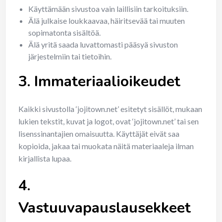
Käyttämään sivustoa vain laillisiin tarkoituksiin.
Älä julkaise loukkaavaa, häiritsevää tai muuten
sopimatonta sisältöä.
Älä yritä saada luvattomasti pääsyä sivuston
järjestelmiin tai tietoihin.
3. Immateriaalioikeudet
Kaikki sivustolla ‘jojitown.net’ esitetyt sisällöt, mukaan
lukien tekstit, kuvat ja logot, ovat ‘jojitown.net’ tai sen
lisenssinantajien omaisuutta. Käyttäjät eivät saa
kopioida, jakaa tai muokata näitä materiaaleja ilman
kirjallista lupaa.
4.
Vastuuvapauslausekkeet