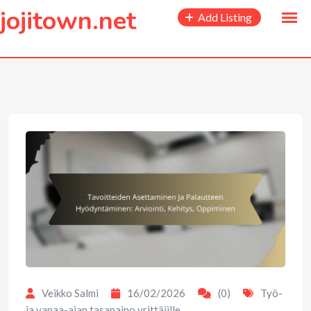
to
jojitown.net
Add Listing
content
Veikko Salmi
16/02/2026
(0)
Työ-
ja vapaa-ajan tasapaino yrittäjille