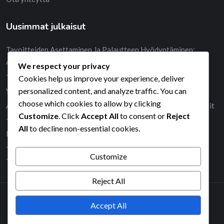
Uusimmat julkaisut
Tavoitteiden Asettaminen Ja Palautteen Hyödyntäminen:
Arviointi, Kehitys, Oppiminen
We respect your privacy
Tavoitteiden Arviointi: Seuranta, Mittarit, Onnistuminen
Cookies help us improve your experience, deliver
yrittäjille
personalized content, and analyze traffic. You can
choose which cookies to allow by clicking
Ajankäytön Analyysi Yrittäjille: Arviointi, Parannukset, Mittarit
Customize
. Click
Accept All
to consent or
Reject
Tasapaino Ja Työelämän Haasteet Yrittäjille: Ongelmat,
All
to decline non-essential cookies.
Ratkaisut, Sopeutuminen
Tavoitteiden Asettaminen Ja Tehokkuus: Tuottavuus,
Customize
Työskentelytavat, Työkalut yrittäjille
Reject All
Accept All
2026© All right reserved by Radiustheme