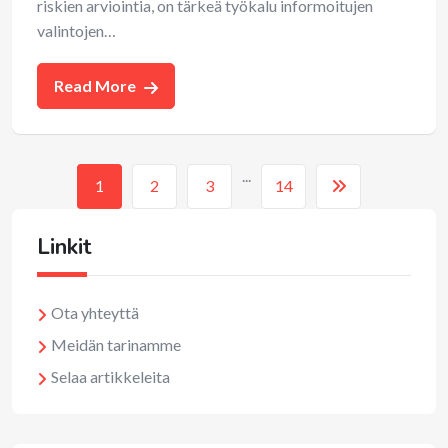
riskien arviointia, on tärkeä työkalu informoitujen
valintojen…
Read More
...
1
2
3
14
Linkit
Ota yhteyttä
Meidän tarinamme
Selaa artikkeleita