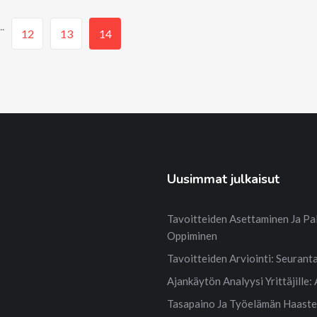
..
12
13
14
Uusimmat julkaisut
Tavoitteiden Asettaminen Ja Pa
Oppiminen
Tavoitteiden Arviointi: Seuranta
Ajankäytön Analyysi Yrittäjille: 
Tasapaino Ja Työelämän Haastee