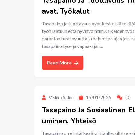
Tasapaino Ja Tuottavuus Yri
avat, Työkalut
Tasapaino ja tuottavuus ovat keskeisiä tekijöi
työn laatuun että hyvinvointiin. Oikeiden työ
parantaa tuottavuutta ja helpottaa ajan ja resu
tasapaino työ- ja vapaa-ajan…
Read More
Veikko Salmi
15/01/2026
(0)
Tasapaino Ja Sosiaalinen Elä
uminen, Yhteisö
Tasapaino on elintärkeää yrittäjille, sillä se 