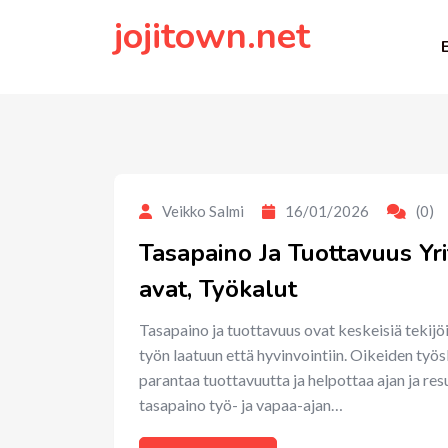
to
jojitown.net
content
Veikko Salmi
16/01/2026
(0)
Tasapaino Ja Tuottavuus Yri
avat, Työkalut
Tasapaino ja tuottavuus ovat keskeisiä tekijöi
työn laatuun että hyvinvointiin. Oikeiden työ
parantaa tuottavuutta ja helpottaa ajan ja resu
tasapaino työ- ja vapaa-ajan…