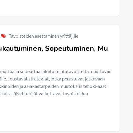
Tavoitteiden asettaminen yrittäjille
Mukautuminen, Sopeutuminen, Mu
auttaa ja sopeuttaa liiketoimintatavoitteita muuttuviin
jille. Joustavat strategiat, jotka perustuvat jatkuvaan
rkkinoiden ja asiakastarpeiden muutoksiin tehokkaasti.
tai sisäiset tekijät vaikuttavat tavoitteiden