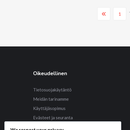
.
1
Oikeudellinen
Tietosuojakäytäntö
Meidän tarinamme
Käyttäjäsopimus
Evästeet ja seuranta
Ota yhteyttä
We respect your privacy