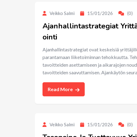
Veikko Salmi
15/01/2026
(0)
Ajanhallintastrategiat Yritt
ointi
Ajanhallintastrategiat ovat keskeisiä yrittäjil
parantamaan liiketoiminnan tehokkuutta. Tehok
tavoitteiden asettamiseen ja aikarajojen nou
tavoitteiden saavuttamisen. Ajankäytön seuran
Read More
Veikko Salmi
15/01/2026
(0)