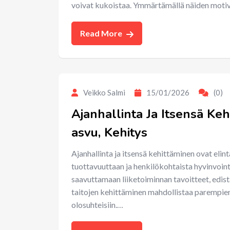
voivat kukoistaa. Ymmärtämällä näiden mot
Read More
Veikko Salmi
15/01/2026
(0)
Ajanhallinta Ja Itsensä Kehi
asvu, Kehitys
Ajanhallinta ja itsensä kehittäminen ovat elintä
tuottavuuttaan ja henkilökohtaista hyvinvoin
saavuttamaan liiketoiminnan tavoitteet, edi
taitojen kehittäminen mahdollistaa parempie
olosuhteisiin.…