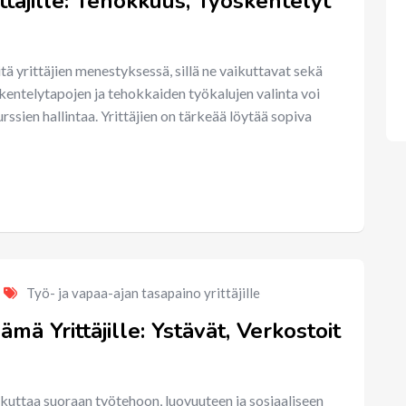
ttäjille: Tehokkuus, Työskentelyt
tä yrittäjien menestyksessä, sillä ne vaikuttavat sekä
skentelytapojen ja tehokkaiden työkalujen valinta voi
rssien hallintaa. Yrittäjien on tärkeää löytää sopiva
Työ- ja vapaa-ajan tasapaino yrittäjille
mä Yrittäjille: Ystävät, Verkostoit
vaikuttaa suoraan työtehoon, luovuuteen ja sosiaaliseen