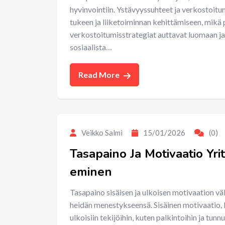
hyvinvointiin. Ystävyyssuhteet ja verkostoitu
tukeen ja liiketoiminnan kehittämiseen, mikä
verkostoitumisstrategiat auttavat luomaan ja 
sosiaalista…
Read More
Veikko Salmi
15/01/2026
(0)
Tasapaino Ja Motivaatio Yritt
eminen
Tasapaino sisäisen ja ulkoisen motivaation välil
heidän menestykseensä. Sisäinen motivaatio, 
ulkoisiin tekijöihin, kuten palkintoihin ja tun