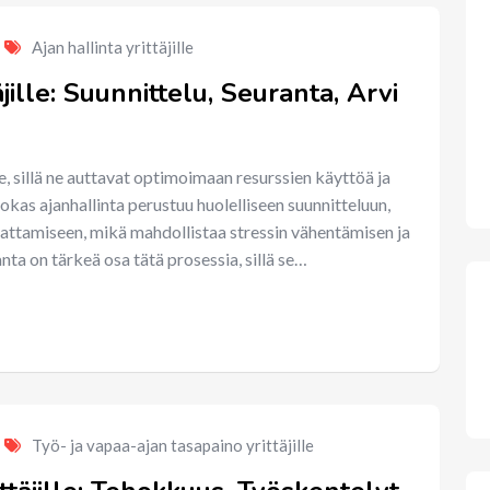
Ajan hallinta yrittäjille
äjille: Suunnittelu, Seuranta, Arvi
le, sillä ne auttavat optimoimaan resurssien käyttöä ja
as ajanhallinta perustuu huolelliseen suunnitteluun,
dattamiseen, mikä mahdollistaa stressin vähentämisen ja
ta on tärkeä osa tätä prosessia, sillä se…
Työ- ja vapaa-ajan tasapaino yrittäjille