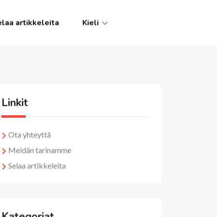
laa artikkeleita
Kieli
Linkit
Ota yhteyttä
Meidän tarinamme
Selaa artikkeleita
Kategoriat