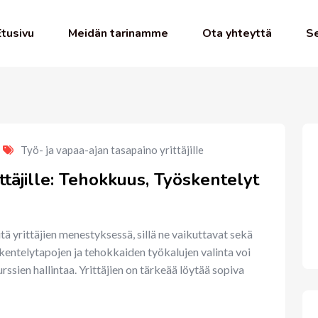
Etusivu
Meidän tarinamme
Ota yhteyttä
Se
Työ- ja vapaa-ajan tasapaino yrittäjille
ttäjille: Tehokkuus, Työskentelyt
tä yrittäjien menestyksessä, sillä ne vaikuttavat sekä
skentelytapojen ja tehokkaiden työkalujen valinta voi
rssien hallintaa. Yrittäjien on tärkeää löytää sopiva