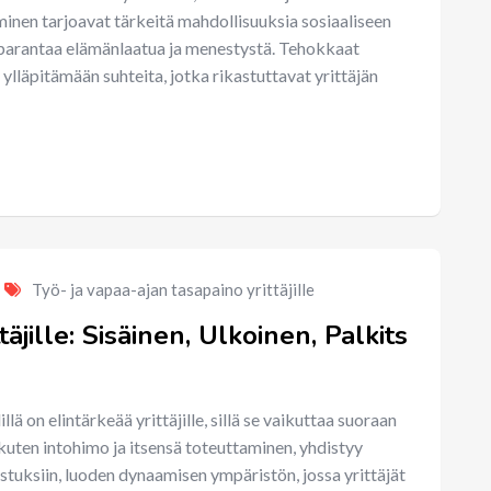
minen tarjoavat tärkeitä mahdollisuuksia sosiaaliseen
 parantaa elämänlaatua ja menestystä. Tehokkaat
ylläpitämään suhteita, jotka rikastuttavat yrittäjän
Työ- ja vapaa-ajan tasapaino yrittäjille
äjille: Sisäinen, Ulkoinen, Palkits
lä on elintärkeää yrittäjille, sillä se vaikuttaa suoraan
kuten intohimo ja itsensä toteuttaminen, yhdistyy
nustuksiin, luoden dynaamisen ympäristön, jossa yrittäjät