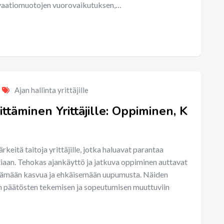
ivaatiomuotojen vuorovaikutuksen,…
Ajan hallinta yrittäjille
ttäminen Yrittäjille: Oppiminen, K
rkeitä taitoja yrittäjille, jotka haluavat parantaa
tiaan. Tehokas ajankäyttö ja jatkuva oppiminen auttavat
stämään kasvua ja ehkäisemään uupumusta. Näiden
n päätösten tekemisen ja sopeutumisen muuttuviin