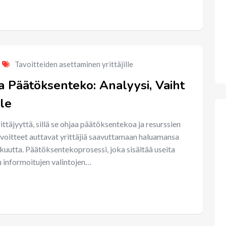
Tavoitteiden asettaminen yrittäjille
a Päätöksenteko: Analyysi, Vaiht
lle
ttäjyyttä, sillä se ohjaa päätöksentekoa ja resurssien
avoitteet auttavat yrittäjiä saavuttamaan haluamansa
kuutta. Päätöksentekoprosessi, joka sisältää useita
lu informoitujen valintojen…