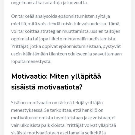
ongelmanratkaisutaitoja ja luovuutta.
On tärkeää analysoida epäonnistumisten syitä ja
miettiä, mitä voisi tehdä toisin tulevaisuudessa. Tämä
voi tarkoittaa strategian muuttamista, uusien taitojen
oppimista tai jopa liiketoimintamallin uudistamista.
Yrittäjät, jotka oppivat epäonnistumisistaan, pystyvät
usein kääntämään tilanteen edukseen ja saavuttamaan
lopulta menestystä.
Motivaatio: Miten ylläpitää
sisäistä motivaatiota?
Sisäinen motivaatio on tärkeä tekijä yrittäjän
menestyksessä. Se tarkoittaa, että henkilö on
motivoitunut omista tavoitteistaan ja arvoistaan, ei
vain ulkoisista palkkioista. Yrittäjät voivat ylläpitää
sisäistä motivaatiotaan asettamalla selkeitä ja