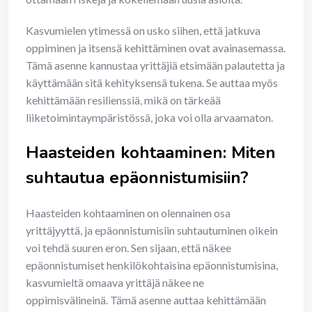
Kasvumielen ytimessä on usko siihen, että jatkuva
oppiminen ja itsensä kehittäminen ovat avainasemassa.
Tämä asenne kannustaa yrittäjiä etsimään palautetta ja
käyttämään sitä kehityksensä tukena. Se auttaa myös
kehittämään resilienssiä, mikä on tärkeää
liiketoimintaympäristössä, joka voi olla arvaamaton.
Haasteiden kohtaaminen: Miten
suhtautua epäonnistumisiin?
Haasteiden kohtaaminen on olennainen osa
yrittäjyyttä, ja epäonnistumisiin suhtautuminen oikein
voi tehdä suuren eron. Sen sijaan, että näkee
epäonnistumiset henkilökohtaisina epäonnistumisina,
kasvumieltä omaava yrittäjä näkee ne
oppimisvälineinä. Tämä asenne auttaa kehittämään