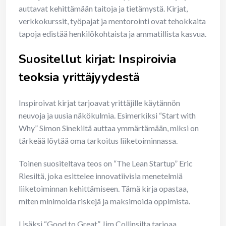
auttavat kehittämään taitoja ja tietämystä. Kirjat,
verkkokurssit, työpajat ja mentorointi ovat tehokkaita
tapoja edistää henkilökohtaista ja ammatillista kasvua.
Suositellut kirjat: Inspiroivia
teoksia yrittäjyydestä
Inspiroivat kirjat tarjoavat yrittäjille käytännön
neuvoja ja uusia näkökulmia. Esimerkiksi “Start with
Why” Simon Sinekiltä auttaa ymmärtämään, miksi on
tärkeää löytää oma tarkoitus liiketoiminnassa.
Toinen suositeltava teos on “The Lean Startup” Eric
Riesiltä, joka esittelee innovatiivisia menetelmiä
liiketoiminnan kehittämiseen. Tämä kirja opastaa,
miten minimoida riskejä ja maksimoida oppimista.
Lisäksi “Good to Great” Jim Collinsilta tarjoaa