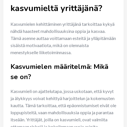
kasvumieltä yrittäjänä?
Kasvumielen kehittäminen yrittäjänä tarkoittaa kykyä
nähdä haasteet mahdollisuuksina oppia ja kasvaa.
Tämä asenne auttaa voittamaan esteitä ja ylläpitämään
sisäistä motivaatiota, mikä on olennaista
menestykselle liiketoiminnassa.
Kasvumielen määritelmä: Mikä
se on?
Kasvumieli on ajattelutapa, jossa uskotaan, että kyvyt
ja älykkyys voivat kehittyä harjoittelun ja kokemusten
kautta. Tämä tarkoittaa, että epäonnistumiset eivät ole
loppupisteitä, vaan mahdollisuuksia oppia ja parantaa
itseään. Yrittäjät, joilla on kasvumieli, ovat valmiita
ottamaan riskejä ja kokeilemaan uusia asioita.