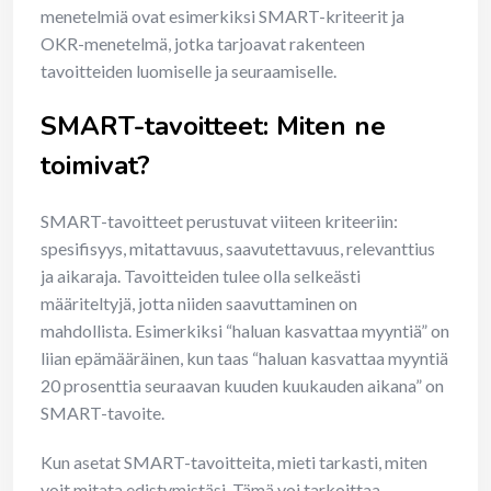
menetelmiä ovat esimerkiksi SMART-kriteerit ja
OKR-menetelmä, jotka tarjoavat rakenteen
tavoitteiden luomiselle ja seuraamiselle.
SMART-tavoitteet: Miten ne
toimivat?
SMART-tavoitteet perustuvat viiteen kriteeriin:
spesifisyys, mitattavuus, saavutettavuus, relevanttius
ja aikaraja. Tavoitteiden tulee olla selkeästi
määriteltyjä, jotta niiden saavuttaminen on
mahdollista. Esimerkiksi “haluan kasvattaa myyntiä” on
liian epämääräinen, kun taas “haluan kasvattaa myyntiä
20 prosenttia seuraavan kuuden kuukauden aikana” on
SMART-tavoite.
Kun asetat SMART-tavoitteita, mieti tarkasti, miten
voit mitata edistymistäsi. Tämä voi tarkoittaa