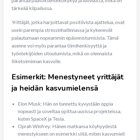
parantaa päätöksentekokykyä ja luovuutta, mikä on
tärkeää kilpailussa.
Yrittäjät, jotka harjoittavat positiivista ajattelua, ovat
usein parempia stressinhallinnassa ja kykenevät
palautumaan nopeammin epäonnistumisista. Tämä
asenne voi myös parantaa tiimihenkisyyttä ja
työntekijöiden sitoutumista, mikä on olennaista
liiketoiminnan kasvulle.
Esimerkit: Menestyneet yrittäjät
ja heidän kasvumielensä
Elon Musk: Hän on tunnettu kyvystään oppia
nopeasti ja soveltaa opittua uusissa projekteissa,
kuten SpaceX ja Tesla.
Oprah Winfrey: Hänen matkansa köyhyydestä
menestykseen on esimerkki siitä, miten kasvumieli