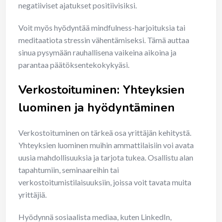
negatiiviset ajatukset positiivisiksi.
Voit myös hyödyntää mindfulness-harjoituksia tai
meditaatiota stressin vähentämiseksi. Tämä auttaa
sinua pysymään rauhallisena vaikeina aikoina ja
parantaa päätöksentekokykyäsi.
Verkostoituminen: Yhteyksien
luominen ja hyödyntäminen
Verkostoituminen on tärkeä osa yrittäjän kehitystä.
Yhteyksien luominen muihin ammattilaisiin voi avata
uusia mahdollisuuksia ja tarjota tukea. Osallistu alan
tapahtumiin, seminaareihin tai
verkostoitumistilaisuuksiin, joissa voit tavata muita
yrittäjiä.
Hyödynnä sosiaalista mediaa, kuten LinkedIn,