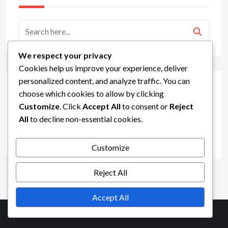
We respect your privacy
Cookies help us improve your experience, deliver
personalized content, and analyze traffic. You can
Arkisto
choose which cookies to allow by clicking
Customize
. Click
Accept All
to consent or
Reject
All
to decline non-essential cookies.
February 2026
January 2026
Customize
Reject All
Accept All