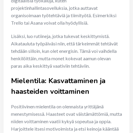
digitaalisia työkaluja, kuten
projektinhallintasovelluksia, jotka auttavat
organisoimaan työtehtäviä ja tiimityötä. Esimerkiksi
Trello tai Asana voivat olla hyödyllisiä.
Lisäksi, luo rutiineja, jotka tukevat keskittymistä.
Aikatauluta työpäiväsi niin, että tärkeimmät tehtävät
tehdään silloin, kun olet energisin. Tämä voi vaihdella
henkilöittäin, mutta monet kokevat aamun olevan
paras aika keskittyä vaativiin tehtäviin.
Mielentila: Kasvattaminen ja
haasteiden voittaminen
Positiivinen mielentila on olennaista yrittäjänä
menestymisessä. Haasteet ovat väistämättömiä, mutta
niiden voittaminen vaatii kykyä sopeutua ja oppia.
Harjoittele itsesi motivoimista ja etsi keinoja kääntää