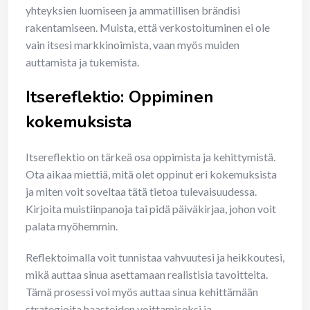
yhteyksien luomiseen ja ammatillisen brändisi
rakentamiseen. Muista, että verkostoituminen ei ole
vain itsesi markkinoimista, vaan myös muiden
auttamista ja tukemista.
Itsereflektio: Oppiminen
kokemuksista
Itsereflektio on tärkeä osa oppimista ja kehittymistä.
Ota aikaa miettiä, mitä olet oppinut eri kokemuksista
ja miten voit soveltaa tätä tietoa tulevaisuudessa.
Kirjoita muistiinpanoja tai pidä päiväkirjaa, johon voit
palata myöhemmin.
Reflektoimalla voit tunnistaa vahvuutesi ja heikkoutesi,
mikä auttaa sinua asettamaan realistisia tavoitteita.
Tämä prosessi voi myös auttaa sinua kehittämään
strategioita haasteiden voittamiseksi ja