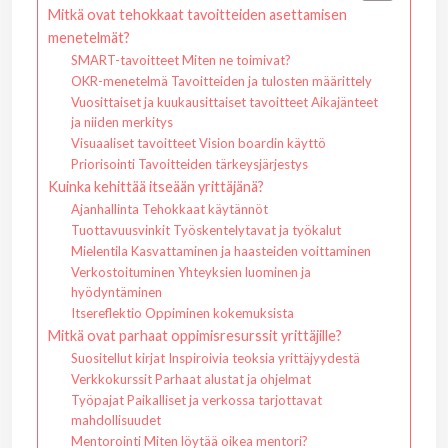
Mitkä ovat tehokkaat tavoitteiden asettamisen
menetelmät?
SMART-tavoitteet Miten ne toimivat?
OKR-menetelmä Tavoitteiden ja tulosten määrittely
Vuosittaiset ja kuukausittaiset tavoitteet Aikajänteet
ja niiden merkitys
Visuaaliset tavoitteet Vision boardin käyttö
Priorisointi Tavoitteiden tärkeysjärjestys
Kuinka kehittää itseään yrittäjänä?
Ajanhallinta Tehokkaat käytännöt
Tuottavuusvinkit Työskentelytavat ja työkalut
Mielentila Kasvattaminen ja haasteiden voittaminen
Verkostoituminen Yhteyksien luominen ja
hyödyntäminen
Itsereflektio Oppiminen kokemuksista
Mitkä ovat parhaat oppimisresurssit yrittäjille?
Suositellut kirjat Inspiroivia teoksia yrittäjyydestä
Verkkokurssit Parhaat alustat ja ohjelmat
Työpajat Paikalliset ja verkossa tarjottavat
mahdollisuudet
Mentorointi Miten löytää oikea mentori?