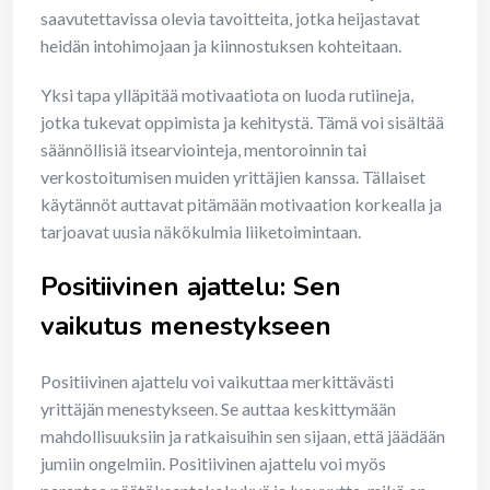
saavutettavissa olevia tavoitteita, jotka heijastavat
heidän intohimojaan ja kiinnostuksen kohteitaan.
Yksi tapa ylläpitää motivaatiota on luoda rutiineja,
jotka tukevat oppimista ja kehitystä. Tämä voi sisältää
säännöllisiä itsearviointeja, mentoroinnin tai
verkostoitumisen muiden yrittäjien kanssa. Tällaiset
käytännöt auttavat pitämään motivaation korkealla ja
tarjoavat uusia näkökulmia liiketoimintaan.
Positiivinen ajattelu: Sen
vaikutus menestykseen
Positiivinen ajattelu voi vaikuttaa merkittävästi
yrittäjän menestykseen. Se auttaa keskittymään
mahdollisuuksiin ja ratkaisuihin sen sijaan, että jäädään
jumiin ongelmiin. Positiivinen ajattelu voi myös