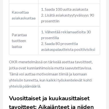
1. Saada 100 uutta asiakasta
Kasvattaa
2. Lisätä asiakastyytyväisyys 90
asiakaskuntaa
prosenttiin
1. Vähentää reklamaatioita 30
Parantaa
prosentilla
tuotteen
2. Saada 80 prosenttia
laatua
asiakaspalautteista positiivisiksi
OKR-menetelmässä on tärkeää asettaa tavoitteet,
jotka ovat kunnianhimoisia mutta saavutettavissa.
Tämä voi auttaa motivoimaan tiimiä ja luomaan
yhteisön tunnetta, kun kaikki työskentelevät kohti
yhteisiä päämääriä.
Vuosittaiset ja kuukausittaiset
tavoitteet: Aikajänteet ja niiden