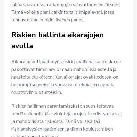
juhlia saavutuksia aikarajojen saavuttamisen jälkeen.
Tämä voi olla pieni palkinto tai tiimipalaveri, jossa
tunnustetaan kunkin jäsenen panos.
Riskien hallinta aikarajojen
avulla
Aikarajat auttavat myös riskien hallinnassa, koska ne
pakottavat tiimin arvioimaan mahdollisia esteitä ja
haasteita etukäteen. Kun aikarajat ovat tiedossa, on
helpompi suunnitella varasuunnitelmia ja reagoida
muuttuviin olosuhteisiin.
Riskien hallinnan parantamiseksi on suositeltavaa
tehdä säännöllisiä arviointeja projektin edistymisestä
ja mahdollisista riskeistä. Tämä voi sisältää
riskianalyysien laatimisen ja tiimin kouluttamisen
riskien tunnistamiseen.