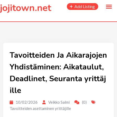
to
jojitown.net
Add Listing
content
Tavoitteiden Ja Aikarajojen
Yhdistäminen: Aikataulut,
Deadlinet, Seuranta yrittäj
ille
10/02/2026
Veikko Salmi
(0)
Tavoitteiden asettaminen yrittäjille