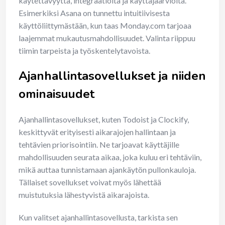
käytettävyyttä, integraatioita ja käyttäjäarvioita.
Esimerkiksi Asana on tunnettu intuitiivisesta
käyttöliittymästään, kun taas Monday.com tarjoaa
laajemmat mukautusmahdollisuudet. Valinta riippuu
tiimin tarpeista ja työskentelytavoista.
Ajanhallintasovellukset ja niiden
ominaisuudet
Ajanhallintasovellukset, kuten Todoist ja Clockify,
keskittyvät erityisesti aikarajojen hallintaan ja
tehtävien priorisointiin. Ne tarjoavat käyttäjille
mahdollisuuden seurata aikaa, joka kuluu eri tehtäviin,
mikä auttaa tunnistamaan ajankäytön pullonkauloja.
Tällaiset sovellukset voivat myös lähettää
muistutuksia lähestyvistä aikarajoista.
Kun valitset ajanhallintasovellusta, tarkista sen