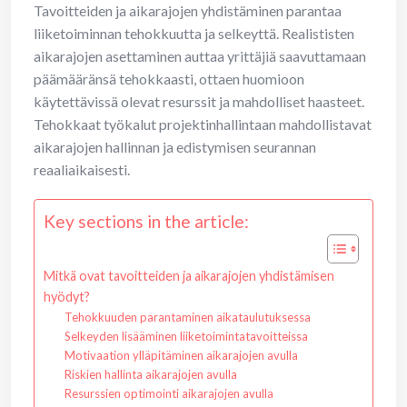
Tavoitteiden ja aikarajojen yhdistäminen parantaa
liiketoiminnan tehokkuutta ja selkeyttä. Realististen
aikarajojen asettaminen auttaa yrittäjiä saavuttamaan
päämääränsä tehokkaasti, ottaen huomioon
käytettävissä olevat resurssit ja mahdolliset haasteet.
Tehokkaat työkalut projektinhallintaan mahdollistavat
aikarajojen hallinnan ja edistymisen seurannan
reaaliaikaisesti.
Key sections in the article:
Mitkä ovat tavoitteiden ja aikarajojen yhdistämisen
hyödyt?
Tehokkuuden parantaminen aikataulutuksessa
Selkeyden lisääminen liiketoimintatavoitteissa
Motivaation ylläpitäminen aikarajojen avulla
Riskien hallinta aikarajojen avulla
Resurssien optimointi aikarajojen avulla