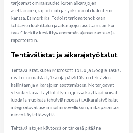
tarjoamat ominaisuudet, kuten aikarajojen
asettaminen, raportointi ja synkronointi kalenterin
kanssa. Esimerkiksi Todoist tarjoaa tehokkaan
tehtävien luokittelun ja aikarajojen asettamisen, kun
taas Clockify keskittyy enemmän ajanseurantaan ja
raportointiin.
Tehtävälistat ja aikarajatyökalut
Tehtävälistat, kuten Microsoft To Do ja Google Tasks,
ovat erinomaisia työkaluja päivittäisten tehtävien
hallintaan ja aikarajojen asettamiseen. Ne tarjoavat
yksinkertaisia käyttöliittymiä, joissa käyttäjät voivat
luoda ja muokata tehtäviä nopeasti. Aikarajatyökalut
integroituvat usein muihin sovelluksiin, mikä parantaa
niiden käytettävyyttä.
Tehtävälistojen käytössä on tärkeää pitää ne