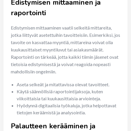
Edistymisen mittaaminen ja
raportointi
Edistymisen mittaaminen vaatii selkeitä mittareita,
jotka liittyvät asetettuihin tavoitteisiin. Esimerkiksi, jos
tavoite on kasvattaa myyntiä, mittareina voivat olla
kuukausittaiset myyntiluvut tai asiakasmäärät.
Raportointi on tärkeää, jotta kaikki tiimin jäsenet ovat
tietoisia edistymisestä ja voivat reagoida nopeasti
mahdollisiin ongelmiin.
Aseta selkeät ja mitattavissa olevat tavoitteet.
Käytä säännöllisiä raportointijaksoja, kuten
viikoittaisia tai kuukausittaisia arviointeja.
Hyödynnä digitaalisia työkaluja, jotka helpottavat
tietojen keräämistä ja analysointia.
Palautteen kerääminen ja