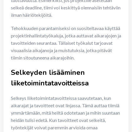
tuottavuutta. Esimerkiksi, jos projektille asetetaan
selkeä deadline, tiimi voi keskittyä olennaisiin tehtäviin
ilman häiriötekijöitä.
Tehokkuuden parantamiseksi on suositeltavaa käyttää
projektinhallintatyökaluja, jotka auttavat aikarajojen ja
tavoitteiden seurantaa. Tällaiset työkalut tarjoavat
visuaalisia aikajanoja ja muistutuksia, jotka pitävät
tiimin sitoutuneena aikarajoihin.
Selkeyden lisääminen
liiketoimintatavoitteissa
Selkeys liiketoimintatavoitteissa saavutetaan, kun
aikarajat ja tavoitteet ovat linjassa. Tämä auttaa tiimiä
ymmärtämään, mitä heiltä odotetaan ja mihin suuntaan
heidän tulisi edetä. Kun tavoitteet ovat selkeitä,
työntekijät voivat paremmin arvioida omaa