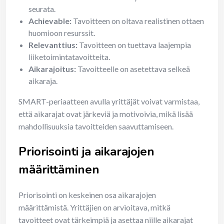
seurata.
Achievable:
Tavoitteen on oltava realistinen ottaen
huomioon resurssit.
Relevanttius:
Tavoitteen on tuettava laajempia
liiketoimintatavoitteita.
Aikarajoitus:
Tavoitteelle on asetettava selkeä
aikaraja.
SMART-periaatteen avulla yrittäjät voivat varmistaa,
että aikarajat ovat järkeviä ja motivoivia, mikä lisää
mahdollisuuksia tavoitteiden saavuttamiseen.
Priorisointi ja aikarajojen
määrittäminen
Priorisointi on keskeinen osa aikarajojen
määrittämistä. Yrittäjien on arvioitava, mitkä
tavoitteet ovat tärkeimpiä ja asettaa niille aikarajat