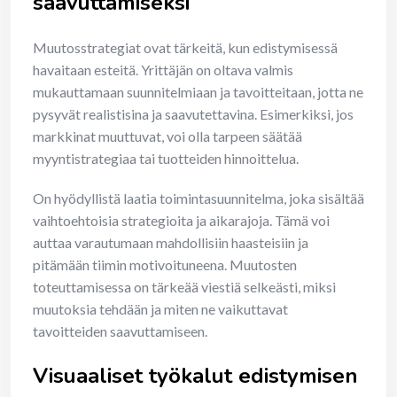
saavuttamiseksi
Muutosstrategiat ovat tärkeitä, kun edistymisessä
havaitaan esteitä. Yrittäjän on oltava valmis
mukauttamaan suunnitelmiaan ja tavoitteitaan, jotta ne
pysyvät realistisina ja saavutettavina. Esimerkiksi, jos
markkinat muuttuvat, voi olla tarpeen säätää
myyntistrategiaa tai tuotteiden hinnoittelua.
On hyödyllistä laatia toimintasuunnitelma, joka sisältää
vaihtoehtoisia strategioita ja aikarajoja. Tämä voi
auttaa varautumaan mahdollisiin haasteisiin ja
pitämään tiimin motivoituneena. Muutosten
toteuttamisessa on tärkeää viestiä selkeästi, miksi
muutoksia tehdään ja miten ne vaikuttavat
tavoitteiden saavuttamiseen.
Visuaaliset työkalut edistymisen