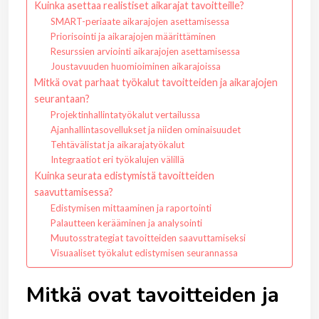
Kuinka asettaa realistiset aikarajat tavoitteille?
SMART-periaate aikarajojen asettamisessa
Priorisointi ja aikarajojen määrittäminen
Resurssien arviointi aikarajojen asettamisessa
Joustavuuden huomioiminen aikarajoissa
Mitkä ovat parhaat työkalut tavoitteiden ja aikarajojen
seurantaan?
Projektinhallintatyökalut vertailussa
Ajanhallintasovellukset ja niiden ominaisuudet
Tehtävälistat ja aikarajatyökalut
Integraatiot eri työkalujen välillä
Kuinka seurata edistymistä tavoitteiden
saavuttamisessa?
Edistymisen mittaaminen ja raportointi
Palautteen kerääminen ja analysointi
Muutosstrategiat tavoitteiden saavuttamiseksi
Visuaaliset työkalut edistymisen seurannassa
Mitkä ovat tavoitteiden ja